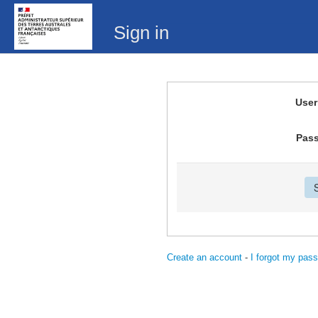
Sign in
Use
Pas
Create an account
-
I forgot my pas