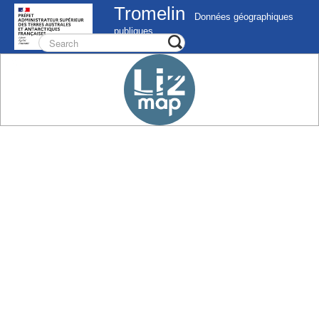
Tromelin
Données géographiques
publiques
Connect
Register